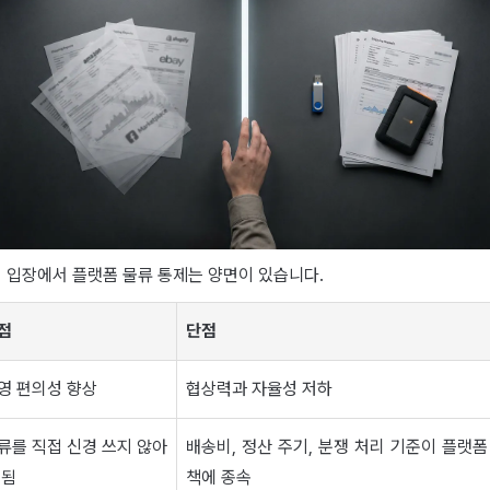
 입장에서 플랫폼 물류 통제는 양면이 있습니다.
점
단점
영 편의성 향상
협상력과 자율성 저하
류를 직접 신경 쓰지 않아
배송비, 정산 주기, 분쟁 처리 기준이 플랫폼
 됨
책에 종속