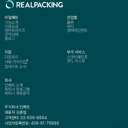
리얼패킹
산업별
기능소개
물류
이용요금
뷰티
엔터프라이즈
엔터테인먼트
고객사례
블로그
지원
부가 서비스
다운로드
스마트패킹존
3PL 리스트
사용 가이드
업데이트 소식
회사
인베트 소개
파트너 프로그램
파트너 제휴문의
주식회사 인베트
대표자 김종철
고객센터: 02-856-8864
사업자등록번호: 408-81-76886