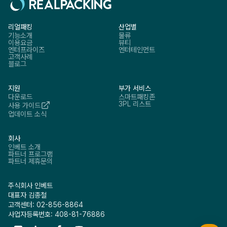
리얼패킹
산업별
기능소개
물류
이용요금
뷰티
엔터프라이즈
엔터테인먼트
고객사례
블로그
지원
부가 서비스
다운로드
스마트패킹존
3PL 리스트
사용 가이드
업데이트 소식
회사
인베트 소개
파트너 프로그램
파트너 제휴문의
주식회사 인베트
대표자 김종철
고객센터: 02-856-8864
사업자등록번호: 408-81-76886