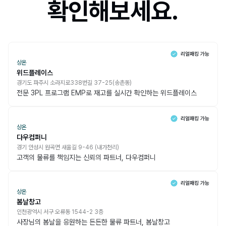
확인해보세요.
상온
위드플레이스
경기도 파주시 소라지로338번길 37-25(송촌동)
전문 3PL 프로그램 EMP로 재고를 실시간 확인하는 위드플레이스
상온
다우컴퍼니
경기 안성시 원곡면 새울길 9-46 (내가천리)
고객의 물류를 책임지는 신뢰의 파트너, 다우컴퍼니
상온
봄날창고
인천광역시 서구 오류동 1544-2 3층
사장님의 봄날을 응원하는 든든한 물류 파트너, 봄날창고