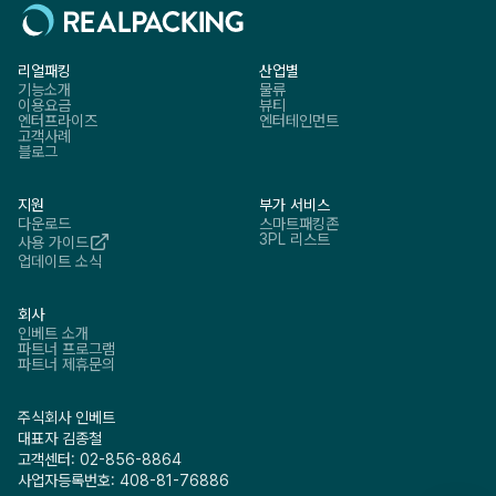
리얼패킹
산업별
기능소개
물류
이용요금
뷰티
엔터프라이즈
엔터테인먼트
고객사례
블로그
지원
부가 서비스
다운로드
스마트패킹존
3PL 리스트
사용 가이드
업데이트 소식
회사
인베트 소개
파트너 프로그램
파트너 제휴문의
주식회사 인베트
대표자 김종철
고객센터: 02-856-8864
사업자등록번호: 408-81-76886