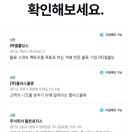
확인해보세요.
상온
㈜엘홀딩스
경기도 하남시 하산곡로 21
물류 스마트 팩토리를 목표로 하는 카페 전문 물류 기업 (주)엘홀딩
상온
(주)플러스물류
경기도 파주시 광탄면 우랑길 112 A동
고객의 니즈를 맞추기 위해 달려가는 플러스물류
상온
주식회사 돌핀로지스
경기도 성남시 분당구 정자일로 30 (금곡동) 109-40