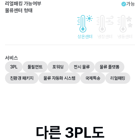
리얼패킹 가능여부
가능
물류센터 형태
상온센터
냉장센터
냉동센터
서비스
3PL
풀필먼트
포워딩
전시 물류
물류 플랫폼
친환경 패키지
물류 자동화 시스템
국제특송
리얼패킹
다른 3PL도