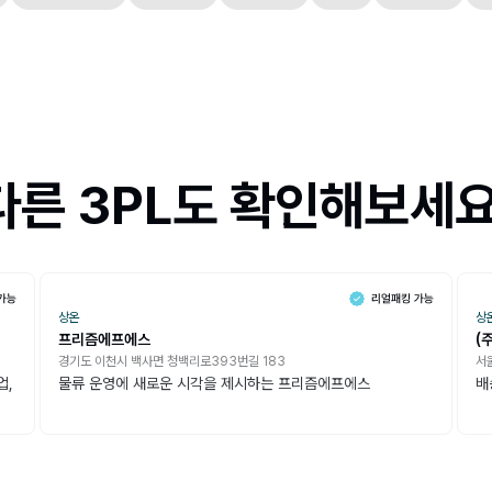
다른 3PL도 확인해보세요
상온
상
프리즘에프에스
(
경기도 이천시 백사면 청백리로393번길 183
서울
업,
물류 운영에 새로운 시각을 제시하는 프리즘에프에스
배