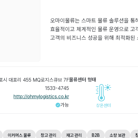
오마이물류는 스마트 물류 솔루션을 통해
효율적이고 체계적인 물류 운영으로 고
고객의 비즈니스 성공을 위해 최적화된 
물류센터 형태
포시 대포리 455 MQ로지스큐브 7F
1533-4745
http://ohmylogistics.co.kr
가능
상온센터
이커머스 물류
창고 관리
재고 관리
B2B
소량 보관