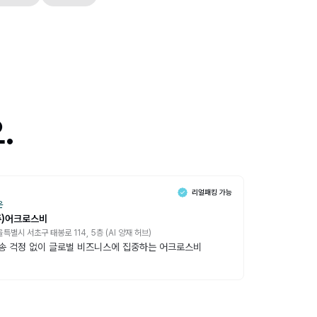
.
온
주)어크로스비
특별시 서초구 태봉로 114, 5층 (AI 양재 허브)
송 걱정 없이 글로벌 비즈니스에 집중하는 어크로스비