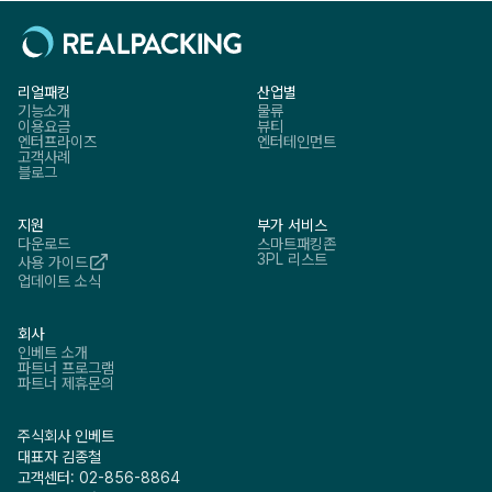
리얼패킹
산업별
기능소개
물류
이용요금
뷰티
엔터프라이즈
엔터테인먼트
고객사례
블로그
지원
부가 서비스
다운로드
스마트패킹존
3PL 리스트
사용 가이드
업데이트 소식
회사
인베트 소개
파트너 프로그램
파트너 제휴문의
주식회사 인베트
대표자 김종철
고객센터: 02-856-8864