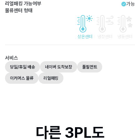
리얼패킹 가능여부
가능
물류센터 형태
상온센터
냉장센터
냉동센터
서비스
당일/휴일 배송
네이버 도착보장
풀필먼트
이커머스 물류
리얼패킹
다른 3PL도