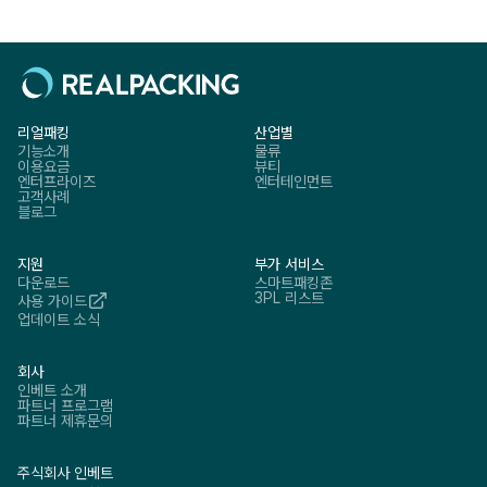
리얼패킹
산업별
기능소개
물류
이용요금
뷰티
엔터프라이즈
엔터테인먼트
고객사례
블로그
지원
부가 서비스
다운로드
스마트패킹존
3PL 리스트
사용 가이드
업데이트 소식
회사
인베트 소개
파트너 프로그램
파트너 제휴문의
주식회사 인베트