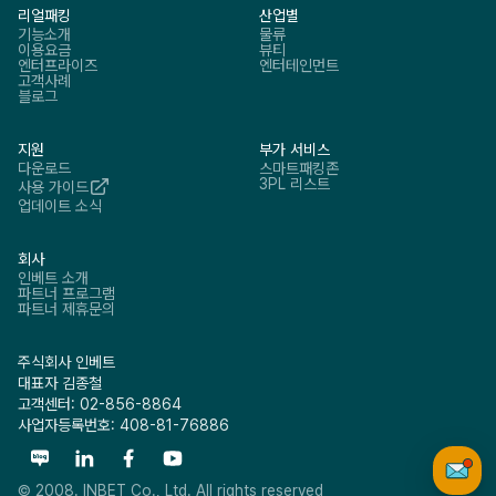
리얼패킹
산업별
기능소개
물류
이용요금
뷰티
엔터프라이즈
엔터테인먼트
고객사례
블로그
지원
부가 서비스
다운로드
스마트패킹존
3PL 리스트
사용 가이드
업데이트 소식
회사
인베트 소개
파트너 프로그램
파트너 제휴문의
주식회사 인베트
대표자 김종철
고객센터: 02-856-8864
사업자등록번호: 408-81-76886
© 2008. INBET Co., Ltd. All rights reserved