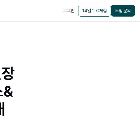
로그인
14일 무료체험
도입 문의
현장
스&
대