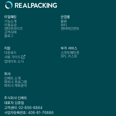
리얼패킹
산업별
기능소개
물류
이용요금
뷰티
엔터프라이즈
엔터테인먼트
고객사례
블로그
지원
부가 서비스
다운로드
스마트패킹존
3PL 리스트
사용 가이드
업데이트 소식
회사
인베트 소개
파트너 프로그램
파트너 제휴문의
주식회사 인베트
대표자 김종철
고객센터: 02-856-8864
사업자등록번호: 408-81-76886