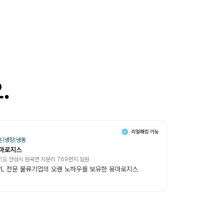
.
온
|
냉장
|
냉동
마로지스
기도 안성시 원곡면 지문리 769번지 일원
PL 전문 물류기업의 오랜 노하우를 보유한 용마로지스