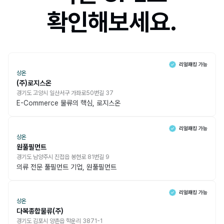
확인해보세요.
상온
(주)로지스온
경기도 고양시 일산서구 가좌로50번길 37
E-Commerce 물류의 핵심, 로지스온
상온
원풀필먼트
경기도 남양주시 진접읍 봉현로 81번길 9
의류 전문 풀필먼트 기업, 원풀필먼트
상온
다복종합물류(주)
경기도 김포시 양촌읍 학운리 3871-1