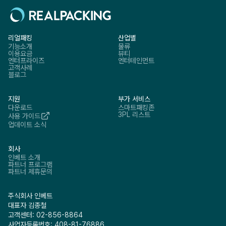
리얼패킹
산업별
기능소개
물류
이용요금
뷰티
엔터프라이즈
엔터테인먼트
고객사례
블로그
지원
부가 서비스
다운로드
스마트패킹존
3PL 리스트
사용 가이드
업데이트 소식
회사
인베트 소개
파트너 프로그램
파트너 제휴문의
주식회사 인베트
대표자 김종철
고객센터: 02-856-8864
사업자등록번호: 408-81-76886