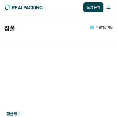
도입 문의
짐풀
짐풀
정보