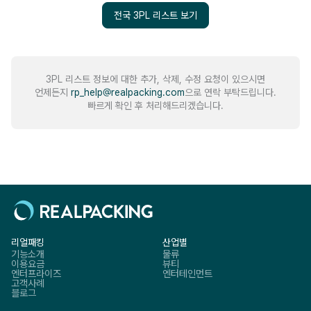
전국 3PL 리스트 보기
3PL 리스트 정보에 대한 추가, 삭제, 수정 요청이 있으시면
언제든지
rp_help@realpacking.com
으로 연락 부탁드립니다.
빠르게 확인 후 처리해드리겠습니다.
리얼패킹
산업별
기능소개
물류
이용요금
뷰티
엔터프라이즈
엔터테인먼트
고객사례
블로그