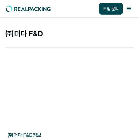
도입 문의
㈜더다 F&D
㈜더다 F&D
정보