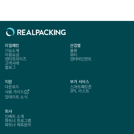
리얼패킹
산업별
기능소개
물류
이용요금
뷰티
엔터프라이즈
엔터테인먼트
고객사례
블로그
지원
부가 서비스
다운로드
스마트패킹존
3PL 리스트
사용 가이드
업데이트 소식
회사
인베트 소개
파트너 프로그램
파트너 제휴문의