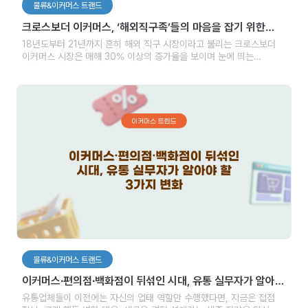
물류&이커머스 트랜드
크로스보더 이커머스, ‘해외직구족’들의 마음을 잡기 위한
3가지 준비
18년도부터 21년까지 흔히 해외 직구 시장이라고 불리는 크로스보더
이커머스 시장은 매해 30% 이상의 증가율을 보이며 눈에 띄는
성장세를 보여주었는데요. 올해 역시 사상 처음으로 연간 1억 건 이상의
해외 직구 건수가 기록될 것으로 예상되며 해외 직구 시장이 더욱 더
커질 것으로 보여집니다.
물류&이커머스 트랜드
이커머스∙편의점∙백화점이 뒤섞인 시대, 유통 실무자가 알아야
할 3가지 변화
유통업체들이 이전에는 자신의 업태 역할만 수행했다면, 지금은 접점