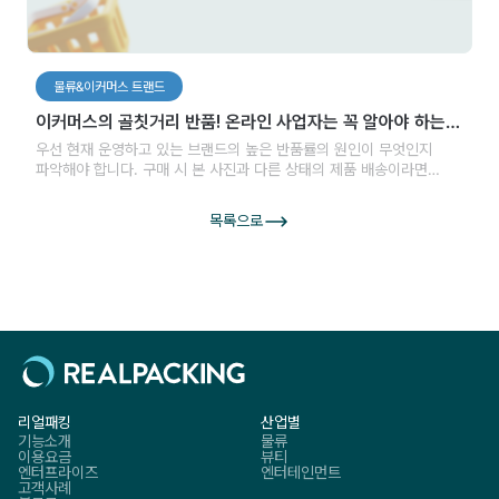
물류&이커머스 트랜드
이커머스의 골칫거리 반품! 온라인 사업자는 꼭 알아야 하는
반품률 낮추는 방법
우선 현재 운영하고 있는 브랜드의 높은 반품률의 원인이 무엇인지
파악해야 합니다. 구매 시 본 사진과 다른 상태의 제품 배송이라면
상품의 상세 페이지 이미지를 개선해야 하고 잘못된 사이즈로 인한 높은
반품률이라면 사이즈 표 수정이나 관련 서비스를 통한 개선이 필요하기
목록으로
때문입니다. 대표적인 원인에 따른 개선 방법에 대해서 한 번
알아보겠습니다.
리얼패킹
산업별
기능소개
물류
이용요금
뷰티
엔터프라이즈
엔터테인먼트
고객사례